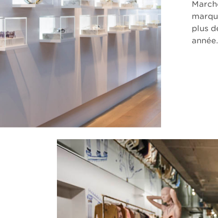
Marcho
marque
plus d
année.