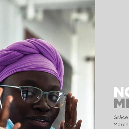
N
M
Grâce 
Marcho