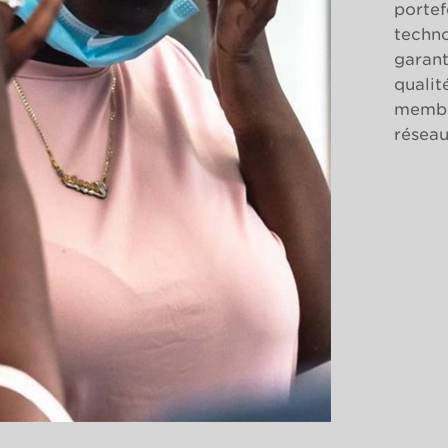
portef
techno
garant
qualit
membr
réseau