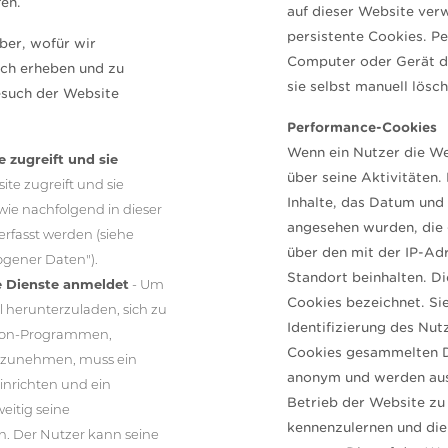
en.
auf dieser Website ver
persistente Cookies. P
ber, wofür wir
Computer oder Gerät de
ch erheben und zu
sie selbst manuell lösch
esuch der Website
Performance-Cookies
Wenn ein Nutzer die W
 zugreift und sie
über seine Aktivitäten
te zugreift und sie
Inhalte, das Datum und 
ie nachfolgend in dieser
angesehen wurden, die 
erfasst werden (siehe
über den mit der IP-Ad
gener Daten").
Standort beinhalten. D
e Dienste anmeldet
- Um
Cookies bezeichnet. Si
l herunterzuladen, sich zu
Identifizierung des Nut
chon-Programmen,
Cookies gesammelten D
lzunehmen, muss ein
anonym und werden aus
nrichten und ein
Betrieb der Website zu 
eitig seine
kennenzulernen und die
. Der Nutzer kann seine