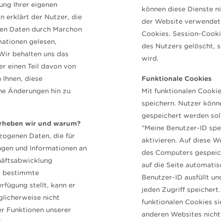
ung Ihrer eigenen
können diese Dienste n
erklärt der Nutzer, die
der Website verwendete
en Daten durch Marchon
Cookies. Session-Cook
mationen gelesen,
des Nutzers gelöscht, 
Wir behalten uns das
wird.
r einen Teil davon von
 Ihnen, diese
Funktionale Cookies
he Änderungen hin zu
Mit funktionalen Cooki
speichern. Nutzer könn
gespeichert werden sol
rheben wir und warum?
"Meine Benutzer-ID spe
ogenen Daten, die für
aktivieren. Auf diese W
ungen und Informationen an
des Computers gespeich
häftsabwicklung
auf die Seite automatis
ns bestimmte
Benutzer-ID ausfüllt un
fügung stellt, kann er
jeden Zugriff speicher
licherweise nicht
funktionalen Cookies si
er Funktionen unserer
anderen Websites nicht