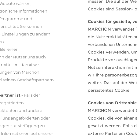
messen. Die auf der W
Website wählen,
Cookies sind Session- o
tronische Informationen
e Programme und
Cookies für gezielte, 
verzichtet. Sie können
MARCHON verwendet Tec
hre Einstellungen zu ändern
die Nutzeraktivitäten 
en.
verbundenen Unternehm
 Bei einer
Cookies verwenden, um
nn der Nutzer uns auch
Produkte vorzuschlagen
itteilen, damit wir
Nutzerinteraktion mit 
tungen von Marchon,
wir Ihre personenbezo
seinen Geschäftspartnern
weiter. Das auf der We
persistentes Cookie.
artner ist
- Falls der
egistrierten
Cookies von Drittanbie
ntaktdaten und andere
MARCHON verwendet Coo
ei uns angeforderten oder
Cookies, die von einer
ngen zur Verfügung zu
gesetzt werden. Falls 
 Informationen auf unserer
externe Partei ein Cooki