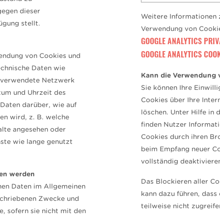
gegen dieser
Weitere Informationen 
gung stellt.
Verwendung von Cookies
GOOGLE ANALYTICS PRIV
GOOGLE ANALYTICS COOK
wendung von Cookies und
echnische Daten wie
Kann die Verwendung v
s verwendete Netzwerk
Sie können Ihre Einwill
atum und Uhrzeit des
Cookies über Ihre Inte
 Daten darüber, wie auf
löschen. Unter Hilfe in
en wird, z. B. welche
finden Nutzer Informat
alte angesehen oder
Cookies durch ihren Br
ste wie lange genutzt
beim Empfang neuer Co
vollständig deaktiviere
en werden
Das Blockieren aller C
nen Daten im Allgemeinen
kann dazu führen, dass
schriebenen Zwecke und
teilweise nicht zugreife
sofern sie nicht mit den