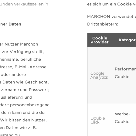
Kunden Verkaufsstellen in
es sich um ein Cookie v
MARCHON verwendet di
ner Daten
Drittanbietern:
Cookie
Kategor
Provider
der Nutzer Marchon
zur Verfügung stellt,
menname, berufliche
dresse, E-Mail-Adresse,
Performa
Google
 oder andere
Cookie
Analytics
 Daten wie Geschlecht,
utzername und Passwort;
uslieferung und
ndere personenbezogene
rdern kann und die der
Werbe-
Double
 Wir bitten den Nutzer,
Cookie
Click
en Daten wie z. B.
ustand zu