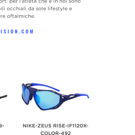
ort: per l’atleta che è in noi sono
li occhiali da sole lifestyle e
re oftalmiche.
VISION.COM
9-
NIKE-ZEUS RISE-IF1120X-
COLOR-492