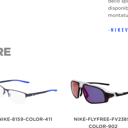
dello sp
disponibi
montatu
NIKE
RE
NIKE-8159-COLOR-411
NIKE-FLYFREE-FV238
COLOR-902