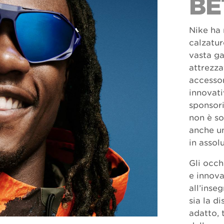
BE
Nike ha 
calzatur
vasta g
attrezza
accessor
innovati
sponsori
non è so
anche u
in assol
Gli occh
e innova
all’inse
sia la d
adatto, 